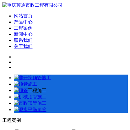
网站首页
产品中心
工程案例
新闻中心
联系我们
关于我们
非开挖顶管施工
顶管施工
顶管
工程施工
机械顶管施工
市政顶管施工
泥水平衡顶管
工程案例